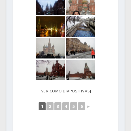
[VER COMO DIAPOSITIVAS]
1
2
3
4
5
6
►