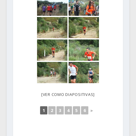
[VER COMO DIAPOSITIVAS]
1
2
3
4
5
6
►