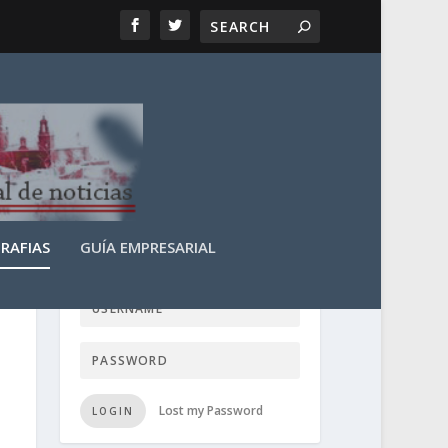
RAFIAS
GUÍA EMPRESARIAL
LOGIN USER TTN
Lost my Password
LOGIN