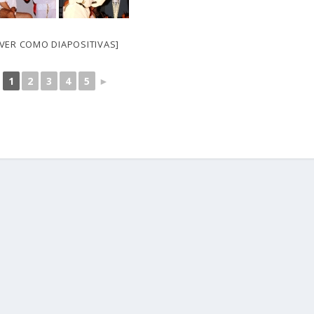
[VER COMO DIAPOSITIVAS]
1
2
3
4
5
►