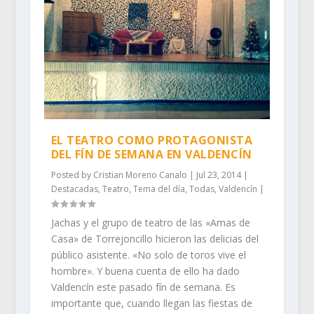
EL TEATRO COMO PROTAGONISTA
DEL FÍN DE SEMANA EN VALDENCÍN
Posted by
Cristian Moreno Canalo
|
Jul 23, 2014
|
Destacadas
,
Teatro
,
Tema del día
,
Todas
,
Valdencín
|
Jachas y el grupo de teatro de las «Amas de
Casa» de Torrejoncillo hicieron las delicias del
público asistente. «No solo de toros vive el
hombre». Y buena cuenta de ello ha dado
Valdencín este pasado fín de semana. Es
importante que, cuando llegan las fiestas de