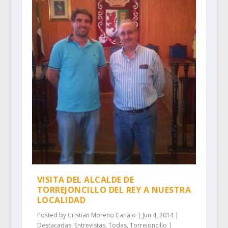
VISITA DEL ALCALDE DE
TORREJONCILLO DEL REY A NUESTRA
LOCALIDAD
Posted by
Cristian Moreno Canalo
|
Jun 4, 2014
|
Destacadas
,
Entrevistas
,
Todas
,
Torrejoncillo
|