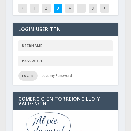
1
2
3
4
…
9
LOGIN USER TTN
Lost my Password
LOGIN
COMERCIO EN TORREJONCILLO Y
VALDENCÍN