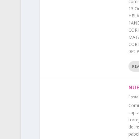
comi
13 O
HELA
1AND
CORI
MATA
CORI
0Pt P
RE
NUE
Poste
Comi
capta
torre
de in
pabel