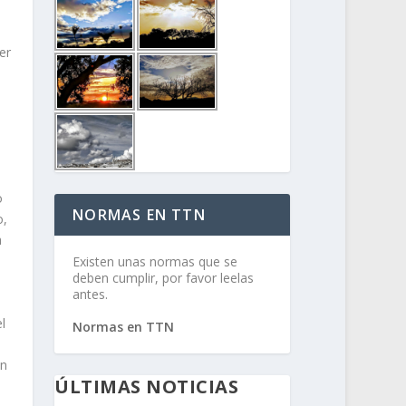
er
o
NORMAS EN TTN
o,
a
Existen unas normas que se
deben cumplir, por favor leelas
antes.
l
Normas en TTN
on
ÚLTIMAS NOTICIAS