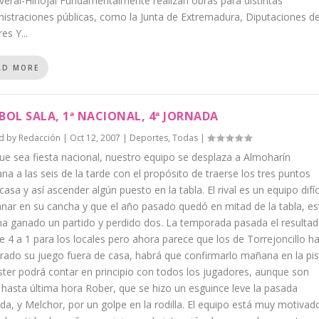
eral-Hinojal Fundamentalmente realizan obras para distintas
istraciones públicas, como la Junta de Extremadura, Diputaciones d
es Y...
AD MORE
BOL SALA, 1ª NACIONAL, 4ª JORNADA
d by
Redacción
|
Oct 12, 2007
|
Deportes
,
Todas
|
e sea fiesta nacional, nuestro equipo se desplaza a Almoharín
a a las seis de la tarde con el propósito de traerse los tres puntos
casa y así ascender algún puesto en la tabla. El rival es un equipo difíc
nar en su cancha y que el año pasado quedó en mitad de la tabla, es
a ganado un partido y perdido dos. La temporada pasada el resulta
e 4 a 1 para los locales pero ahora parece que los de Torrejoncillo h
ado su juego fuera de casa, habrá que confirmarlo mañana en la pis
ster podrá contar en principio con todos los jugadores, aunque son
hasta última hora Rober, que se hizo un esguince leve la pasada
da, y Melchor, por un golpe en la rodilla. El equipo está muy motivad