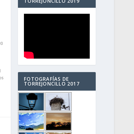
TORREJONCILLO 2019
30
l
os
FOTOGRAFÍAS DE
TORREJONCILLO 2017