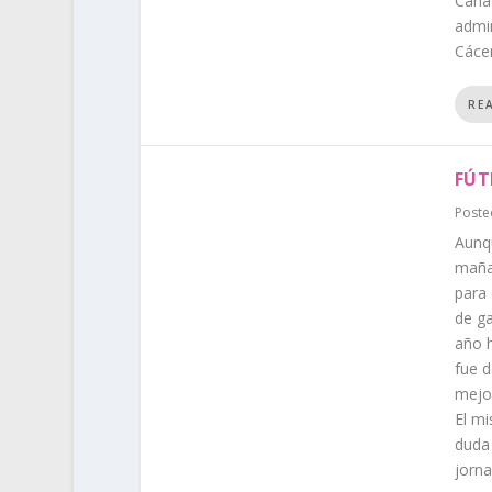
Cañav
admin
Cácer
RE
FÚT
Poste
Aunqu
mañan
para 
de ga
año h
fue d
mejor
El mi
duda 
jorna