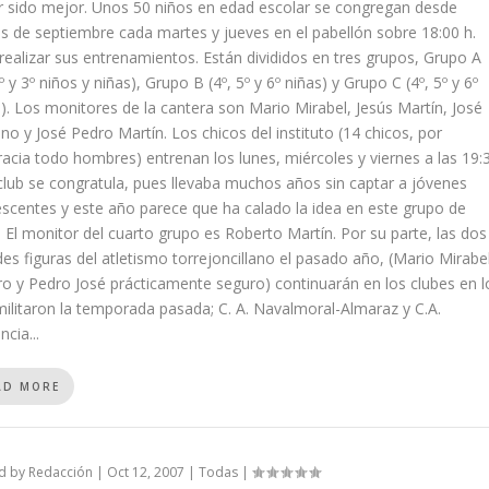
 sido mejor. Unos 50 niños en edad escolar se congregan desde
es de septiembre cada martes y jueves en el pabellón sobre 18:00 h.
realizar sus entrenamientos. Están divididos en tres grupos, Grupo A
2º y 3º niños y niñas), Grupo B (4º, 5º y 6º niñas) y Grupo C (4º, 5º y 6º
). Los monitores de la cantera son Mario Mirabel, Jesús Martín, José
o y José Pedro Martín. Los chicos del instituto (14 chicos, por
acia todo hombres) entrenan los lunes, miércoles y viernes a las 19:
 club se congratula, pues llevaba muchos años sin captar a jóvenes
scentes y este año parece que ha calado la idea en este grupo de
 El monitor del cuarto grupo es Roberto Martín. Por su parte, las dos
es figuras del atletismo torrejoncillano el pasado año, (Mario Mirabe
o y Pedro José prácticamente seguro) continuarán en los clubes en l
ilitaron la temporada pasada; C. A. Navalmoral-Almaraz y C.A.
ncia...
AD MORE
d by
Redacción
|
Oct 12, 2007
|
Todas
|