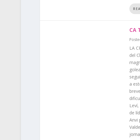
RE
CA 
Poste
LA CR
del C
magn
golea
segui
a est
breve
dific
Leví,
de lí
Anvi 
Valde
jorna