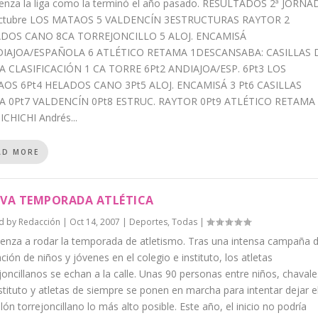
enza la liga como la terminó el año pasado. RESULTADOS 2ª JORNA
ctubre LOS MATAOS 5 VALDENCÍN 3ESTRUCTURAS RAYTOR 2
DOS CANO 8CA TORREJONCILLO 5 ALOJ. ENCAMISÁ
IAJOA/ESPAÑOLA 6 ATLÉTICO RETAMA 1DESCANSABA: CASILLAS 
A CLASIFICACIÓN 1 CA TORRE 6Pt2 ANDIAJOA/ESP. 6Pt3 LOS
OS 6Pt4 HELADOS CANO 3Pt5 ALOJ. ENCAMISÁ 3 Pt6 CASILLAS
A 0Pt7 VALDENCÍN 0Pt8 ESTRUC. RAYTOR 0Pt9 ATLÉTICO RETAMA
ICHICHI Andrés...
AD MORE
VA TEMPORADA ATLÉTICA
d by
Redacción
|
Oct 14, 2007
|
Deportes
,
Todas
|
enza a rodar la temporada de atletismo. Tras una intensa campaña 
ción de niños y jóvenes en el colegio e instituto, los atletas
joncillanos se echan a la calle. Unas 90 personas entre niños, chavale
stituto y atletas de siempre se ponen en marcha para intentar dejar e
lón torrejoncillano lo más alto posible. Este año, el inicio no podría