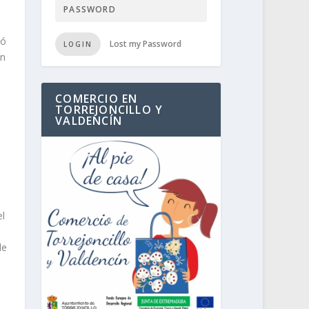
zó
Lost my Password
LOGIN
un
COMERCIO EN
TORREJONCILLO Y
VALDENCÍN
a
el
de
e