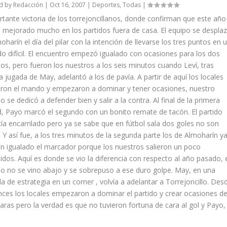
d by
Redacción
|
Oct 16, 2007
|
Deportes
,
Todas
|
tante victoria de los torrejoncillanos, donde confirman que este año
 mejorado mucho en los partidos fuera de casa. El equipo se despla
oharín el día del pilar con la intención de llevarse los tres puntos en 
do difícil. El encuentro empezó igualado con ocasiones para los dos
os, pero fueron los nuestros a los seis minutos cuando Leví, tras
 jugada de May, adelantó a los de pavía. A partir de aquí los locales
ron el mando y empezaron a dominar y tener ocasiones, nuestro
o se dedicó a defender bien y salir a la contra. Al final de la primera
, Payo marcó el segundo con un bonito remate de tacón. El partido
ía encarrilado pero ya se sabe que en fútbol sala dos goles no son
 Y así fue, a los tres minutos de la segunda parte los de Almoharín y
n igualado el marcador porque los nuestros salieron un poco
dos. Aquí es donde se vio la diferencia con respecto al año pasado, 
o no se vino abajo y se sobrepuso a ese duro golpe. May, en una
a de estrategia en un corner , volvía a adelantar a Torrejoncillo. Des
ces los locales empezaron a dominar el partido y crear ocasiones d
laras pero la verdad es que no tuvieron fortuna de cara al gol y Payo,