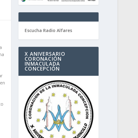
Escucha Radio Alfares
a
X ANIVERSARIO
ma
CORONACIÓN
INMACULADA
CONCEPCIÓN
ar
 en
to