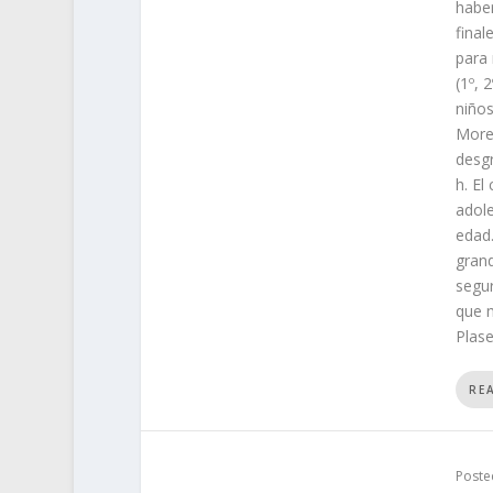
haber
final
para 
(1º, 
niños
Moren
desgr
h. El
adole
edad.
grand
segur
que m
Plase
RE
Poste