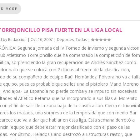
AD MORE
TORREJONCILLO PISA FUERTE EN LA LIGA LOCAL
d by
Redacción
|
Oct 16, 2007
|
Deportes
,
Todas
|
ÓNICA: Segunda Jornada del IV Torneo de Invierno y segunda victori
lub Atletismo Torrejoncillo que ha comenzado la competición de for
ífica, sorprendiendo la gran recuperación de Andrés Sánchez como
dor nato que se coloca con 7 dianas al frente de la clasificación,
do de su compañero de equipo Raúl Hernández. Pólvora no va a falt
e equipo, pues es probable que se les una el pistolero Mario Moreno
. Andiajoa- La Española no pierde comba y se impuso sin excesivas
ultades al Atlético Retama que ha incorporado a sus filas al Morenito
 con el fin de salir de la zona baja de la clasificación. Cierra el triunvira
deres los mataos, una sorpresa de la temporada que con medio Bar
parece que va a dar que hablar en esta liga. Esta semana derrotó a
ncín, equipo que debe estar mejor clasificado con el paso de las
das. Por último, Helados Cano destrozó a Estructuras raytor, que