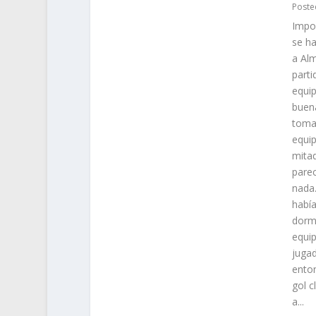
Poste
Impor
se ha
a Alm
parti
equip
buena
toma
equip
mitad
parec
nada.
había
dormi
equip
jugad
enton
gol c
a...