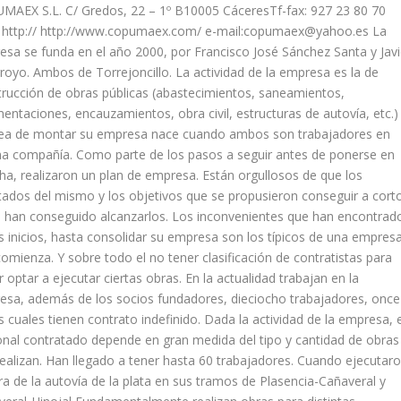
MAEX S.L. C/ Gredos, 22 – 1º B10005 CáceresTf-fax: 927 23 80 70
 http:// http://www.copumaex.com/ e-mail:copumaex@yahoo.es La
sa se funda en el año 2000, por Francisco José Sánchez Santa y Javi
rroyo. Ambos de Torrejoncillo. La actividad de la empresa es la de
rucción de obras públicas (abastecimientos, saneamientos,
entaciones, encauzamientos, obra civil, estructuras de autovía, etc.)
dea de montar su empresa nace cuando ambos son trabajadores en
a compañía. Como parte de los pasos a seguir antes de ponerse en
a, realizaron un plan de empresa. Están orgullosos de que los
tados del mismo y los objetivos que se propusieron conseguir a cort
 han conseguido alcanzarlos. Los inconvenientes que han encontrad
s inicios, hasta consolidar su empresa son los típicos de una empres
omienza. Y sobre todo el no tener clasificación de contratistas para
 optar a ejecutar ciertas obras. En la actualidad trabajan en la
sa, además de los socios fundadores, dieciocho trabajadores, once
s cuales tienen contrato indefinido. Dada la actividad de la empresa, e
nal contratado depende en gran medida del tipo y cantidad de obras
ealizan. Han llegado a tener hasta 60 trabajadores. Cuando ejecutar
ra de la autovía de la plata en sus tramos de Plasencia-Cañaveral y