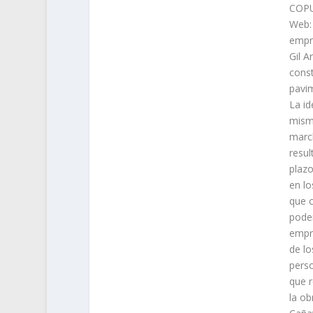
COPU
Web:
empre
Gil A
const
pavim
La i
mism
march
resul
plazo
en lo
que c
poder
empre
de lo
perso
que r
la ob