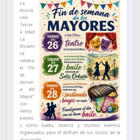
La
Asocia
ción
Tercer
a Edad
La
Encami
sá
celebra
el “Fin
de
seman
a del
Mayor”
con
varios
evento
s como bailes, teatros y muchos eventos
organizados para el disfrute de los socios de la
asociación.