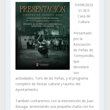
03/08/2025
21:30 h
Casa de
Cultura
Presentado
por la
Asociación
de Peñas de
Torrejoncillo,
que
desvelará
sus
actividades, Toro de las Peñas, y el programa
completo de fiestas cultural y taurino del
Ayuntamiento.
También contaremos con la intervención de Juan
Bazaga, amenizando una pequeña charla con los