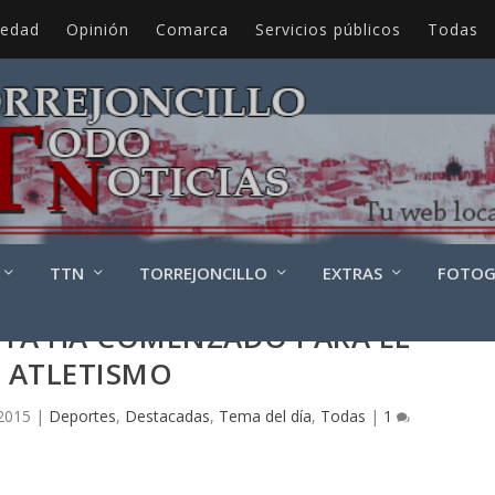
iedad
Opinión
Comarca
Servicios públicos
Todas
TTN
TORREJONCILLO
EXTRAS
FOTOG
 YA HA COMENZADO PARA EL
ATLETISMO
 2015
|
Deportes
,
Destacadas
,
Tema del día
,
Todas
|
1