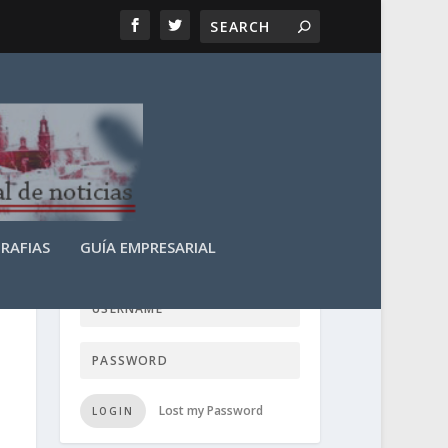
RAFIAS
GUÍA EMPRESARIAL
LOGIN USER TTN
Lost my Password
LOGIN