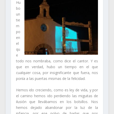
Hu
bo
un
tie
m
po
en
el
qu
e
todo nos nombraba, como dice el cantor. Y es
que en verdad, hubo un tiempo en el que
cualquier cosa, por insignificante que fuera, nos
ponía a las puertas mismas de la felicidad.
Hemos ido creciendo, como es ley de vida, y por
el camino hemos ido perdiendo las miguitas de
ilusión que llevábamos en los bolsillos. Nos
hemos dejado abandonar por la luz de la
infancia, por ese polvo de hadas que nos