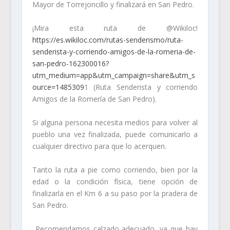
Mayor de Torrejoncillo y finalizará en San Pedro.
¡Mira esta ruta de @Wikiloc!
https://es.wikiloc.com/rutas-senderismo/ruta-
senderista-y-corriendo-amigos-de-la-romeria-de-
san-pedro-162300016?
utm_medium=app&utm_campaign=share&utm_s
ource=1485309
1 (Ruta Senderista y corriendo
Amigos de la Romería de San Pedro).
Si alguna persona necesita medios para volver al
pueblo una vez finalizada, puede comunicarlo a
cualquier directivo para que lo acerquen.
Tanto la ruta a pie como corriendo, bien por la
edad o la condición física, tiene opción de
finalizarla en el Km 6 a su paso por la pradera de
San Pedro.
Recomendamos calzado adecuado, ya que hay