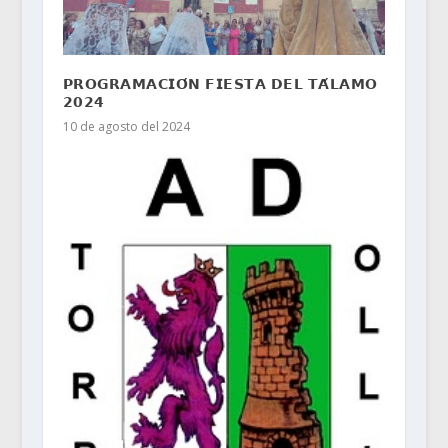
𝗣𝗥𝗢𝗚𝗥𝗔𝗠𝗔𝗖𝗜𝗢́𝗡 𝗙𝗜𝗘𝗦𝗧𝗔 𝗗𝗘𝗟 𝗧𝗔́𝗟𝗔𝗠𝗢
𝟮𝟬𝟮𝟰
10 de agosto del 2024