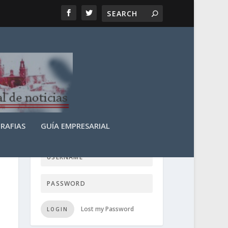
RAFIAS
GUÍA EMPRESARIAL
LOGIN USER TTN
Lost my Password
LOGIN