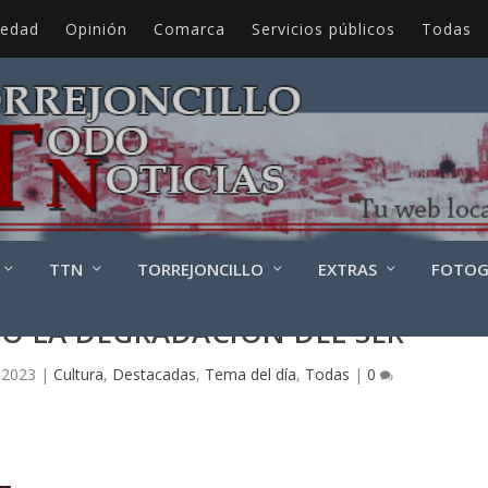
iedad
Opinión
Comarca
Servicios públicos
Todas
TTN
TORREJONCILLO
EXTRAS
FOTOG
 O LA DEGRADACIÓN DEL SER
 2023
|
Cultura
,
Destacadas
,
Tema del día
,
Todas
|
0