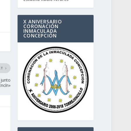
X ANIVERSARIO
CORONACIÓN
INMACULADA
CONCEPCIÓN
XT
 junto
Encín»