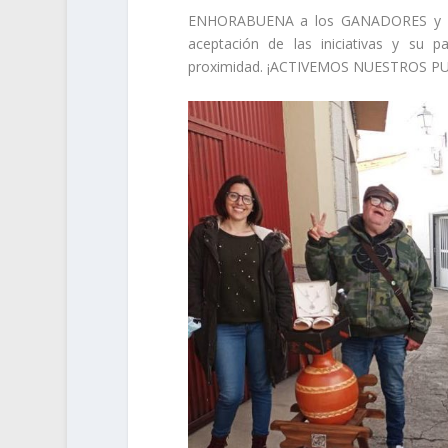
ENHORABUENA a los GANADORES y dam
aceptación de las iniciativas y su 
proximidad. ¡ACTIVEMOS NUESTROS P