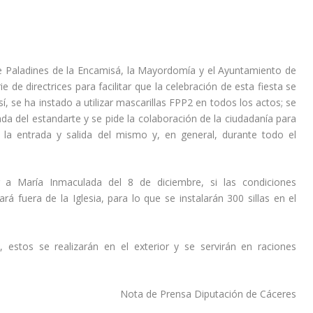
u
r
n
i
e
u
r
l
i
e
v
r
l
 Paladines de la Encamisá, la Mayordomía y el Ayuntamiento de
o
e
v
e de directrices para facilitar que la celebración de esta fiesta se
l
l
o
, se ha instado a utilizar
mascarillas FPP2 en todos los actos
; se
u
v
l
gada del estandarte y se pide la colaboración de la ciudadanía para
m
o
u
a entrada y salida del mismo y, en general, durante todo el
e
l
m
n
u
e
.
m
n
 a María Inmaculada del 8 de diciembre, si las condiciones
e
.
á fuera de la Iglesia, para lo que se instalarán 300 sillas en el
n
.
, estos se realizarán en el exterior y se servirán en raciones
Nota de Prensa Diputación de Cáceres