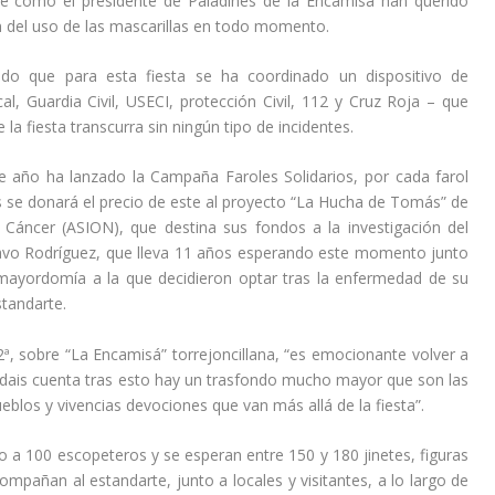
calde como el presidente de Paladines de la Encamisá han
querido
j
p
r
del uso de las mascarillas en todo momento.
o
a
a
p
r
a
ado que para esta fiesta se ha coordinado un dispositivo de
a
a
u
al, Guardia Civil, USECI, protección Civil, 112 y Cruz Roja – que
r
a
m
 la fiesta transcurra sin ningún tipo de incidentes.
a
u
e
a
m
n
te año ha
lanzado la
Campaña Faroles Solidarios,
por cada farol
u
e
t
 se donará el precio de este al
proyecto “La Hucha de Tomás” de
m
n
a
n Cáncer (ASION),
que destina sus fondos a la investigación del
e
t
r
tavo
Rodríguez
,
que
lleva 11 años esperando este momento junto
n
a
o
mayordomía a la que decidieron optar tras la enfermedad de su
t
r
d
standarte.
a
o
i
r
d
s
ª, sobre “La Encamisá” torrejoncillana,
“es emocionante volver a
o
i
m
s dais cuenta tras esto hay un trasfondo mucho mayor que son las
d
s
i
blos y vivencias devociones que van más allá de la fiesta”.
i
m
n
s
i
u
no a
100
escopeteros
y se esperan
entre
150
y
180 jinetes,
figuras
m
n
i
mpañan al estandarte, junto a locales y visitantes, a lo largo de
i