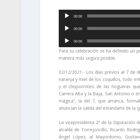
Reproductor
00:00
de
Reproductor
audio
00:00
de
Reproductor
audio
00:00
de
Para su celebración se ha definido un p
audio
manera más segura posible.
02
/12/2021.-
Los días previos al
7 de d
naranja y miel de los coquillos, todo 
y el chisporroteo de
las hogueras qu
Carrera Alta y la Baja, San Antonio o e
mágica”, la del 7, que arranca, form
anuncian la salida del estandarte de la
I
La v
icepresidenta 2ª de la Diputación 
alcalde de Torrejoncillo,
Ricardo Rodri
Ángel
López,
al Mayordomo,
Gustav