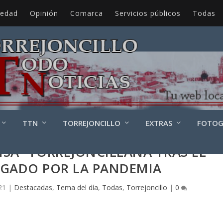
iedad
Opinión
Comarca
Servicios públicos
Todas
TTN
TORREJONCILLO
EXTRAS
FOTOG
ISÁ” TORREJONCILLANA TRAS EL
IGADO POR LA PANDEMIA
21
|
Destacadas
,
Tema del día
,
Todas
,
Torrejoncillo
|
0