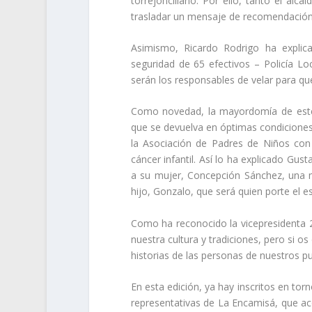
torrejoncillano. Por ello, tanto el al
trasladar un
mensaje de
recomendación 
Asimismo, Ricardo Rodrigo ha explic
seguridad de 65 efectivos – Policía Loc
serán los
responsables
de velar para que
Como novedad, la mayordomía de es
que se devuelva en óptimas condiciones
la Asociación de Padres de Niños co
cáncer infantil. Así lo ha explicado Gus
a su mujer, Concepción
Sánchez
, una 
hijo, Gonzalo, que será quien porte el e
C
omo ha reconocido la vicepresidenta 2
nuestra
cultura
y tradiciones, pero si o
historias de las
personas
de nuestros pue
En esta
edición, ya hay inscritos
en tor
representativas de La Encamisá, que aco