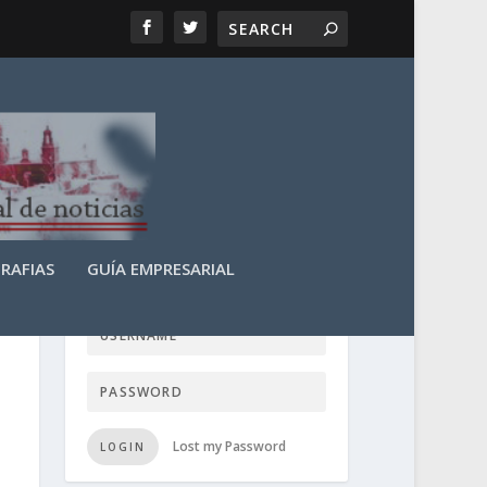
RAFIAS
GUÍA EMPRESARIAL
LOGIN USER TTN
Lost my Password
LOGIN