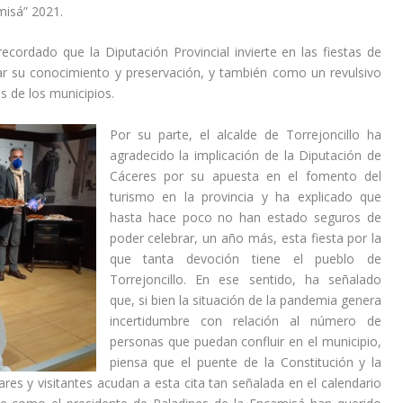
d
f
misá” 2021
.
s
e
l
d
f
e
recordado que
la
Diputación
Provincial invierte en las fiestas de
e
l
c
ar su conocimiento y preservación, y también como un revulsivo
f
e
h
s de los municipios.
l
c
a
e
h
a
Por su parte, el alcalde de Torrejoncillo ha
c
a
r
agradecido la implicación de la Diputación de
h
a
r
Cáceres por su apuesta en el fomento del
a
r
i
turismo en la provincia y ha
explicado
que
a
r
b
hasta hace poco no han estado seguros de
r
i
a
poder celebrar, un año más, esta fiesta por la
r
b
/
que tanta devoción tiene el pueblo de
i
a
a
Torrejoncillo. En ese sentido, ha señalado
b
/
b
que, s
i bien la situación de la pandemia genera
a
a
a
incertidumbre con relación al número de
/
b
j
personas que puedan confluir en el municipio,
a
a
o
piensa que el puente de la Constitución y la
b
j
p
res y visitantes acudan a esta cita tan señalada en el calendario
a
o
a