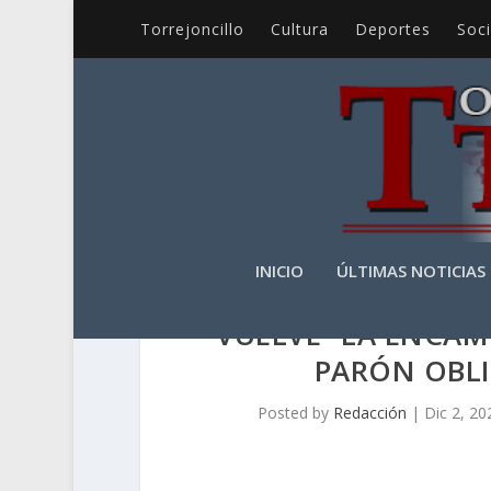
Torrejoncillo
Cultura
Deportes
Soc
INICIO
ÚLTIMAS NOTICIAS
VUELVE “LA ENCAM
PARÓN OBL
Posted by
Redacción
|
Dic 2, 20