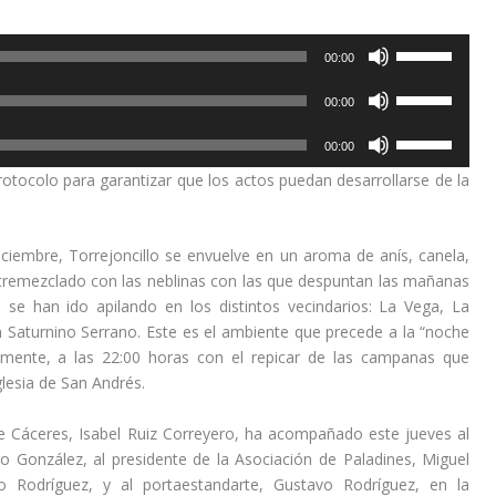
U
00:00
t
U
i
00:00
t
l
U
i
i
00:00
t
l
z
rotocolo para garantizar que los actos puedan desarrollarse de la
i
i
a
l
z
l
i
a
a
iciembre, Torrejoncillo
se envuelve en un aroma de anís, canela,
z
l
s
entremezclado con
las neblinas con las que despuntan las mañanas
a
a
t
e
se han ido apilando en los distintos vecindarios: La Vega, La
l
s
e
n Saturnino Serrano. E
ste es el ambiente que precede a la “noche
a
t
c
almente, a las 22:00 horas con el
repicar
de las campanas que
s
e
l
glesia de San Andrés.
t
c
a
e
l
s
de Cáceres,
Isabel Ruiz Correyero
,
ha acompañado este jueves al
c
a
d
go González
, a
l
presidente de la Asociación de Paladines,
Miguel
l
s
e
o Rodríguez
, y al portaestandarte,
Gustavo Rodríguez
, en la
a