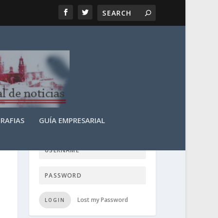
RAFIAS
GUÍA EMPRESARIAL
LOGIN USER TTN
Lost my Password
LOGIN