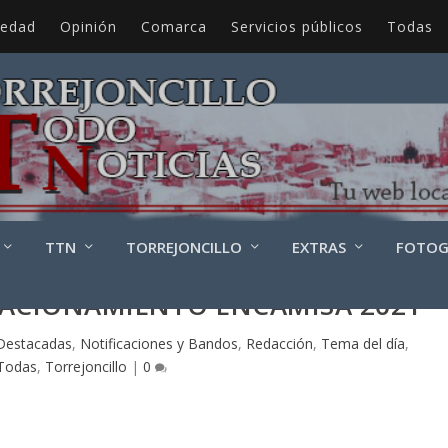
iedad
Opinión
Comarca
Servicios públicos
Todas
TTN
TORREJONCILLO
EXTRAS
FOTOG
TACIONAMIENTO ENCAMISÁ 2021
Destacadas
,
Notificaciones y Bandos
,
Redacción
,
Tema del día
,
Todas
,
Torrejoncillo
|
0