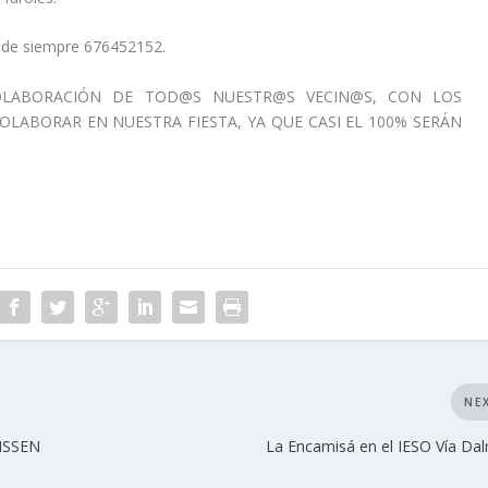
il de siempre 676452152.
OLABORACIÓN DE TOD@S NUESTR@S VECIN@S, CON LOS
OLABORAR EN NUESTRA FIESTA, YA QUE CASI EL 100% SERÁN
NE
NSSEN
La Encamisá en el IESO Vía Da