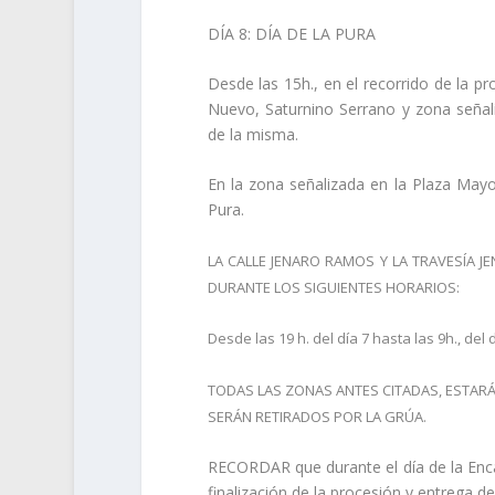
DÍA 8:
DÍA DE LA PURA
Desde las 15h., en el recorrido de la p
Nuevo, Saturnino Serrano y zona señaliz
de la misma.
En la zona señalizada en la Plaza Mayor
Pura.
LA CALLE JENARO RAMOS Y LA TRAVESÍA 
DURANTE LOS SIGUIENTES HORARIOS:
Desde las 19 h. del día 7 hasta las 9h., del d
TODAS LAS ZONAS ANTES CITADAS, ESTAR
SERÁN RETIRADOS POR LA GRÚA.
RECORDAR
que durante el día de la Enc
finalización de la procesión y entrega de