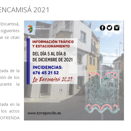
ENCAMISÁ 2021
 Encamisá,
siguientes
ue se citan
zada de la
ción de los
urante la
zada en la
 los actos
a
OFRENDA