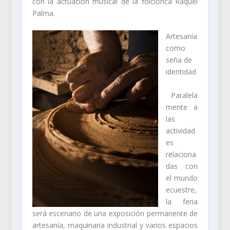
con la actuación musical de la folclórica Raquel
Palma.
Artesanía
como
seña de
identidad
Paralela
mente a
las
actividad
es
relaciona
das con
el mundo
ecuestre,
la feria
será escenario de una exposición permanente de
artesanía
, maquinaria industrial y varios espacios