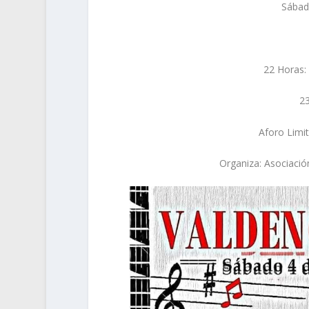
Sábad
22 Horas: 
23
Aforo Limi
Organiza: Asociació