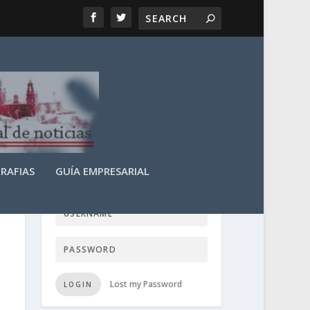
RAFIAS
GUÍA EMPRESARIAL
LOGIN USER TTN
Lost my Password
LOGIN