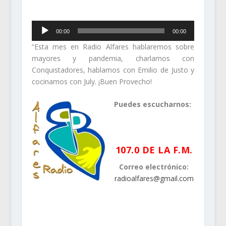
Reproductor
00:00
00:00
de
“Esta mes en Radio Alfares hablaremos sobre
audio
mayores y pandemia, charlamos con
Conquistadores, hablamos con Emilio de Justo y
cocinamos con July. ¡Buen Provecho!
Puedes escucharnos:
.
107.0 DE LA F.M.
Correo electrónico:
radioalfares@gmail.com
.
.