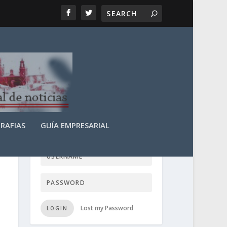
RAFIAS
GUÍA EMPRESARIAL
LOGIN USER TTN
Lost my Password
LOGIN