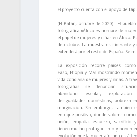
El proyecto cuenta con el apoyo de Dip
(El Batán, octubre de 2020).- El puebl
fotográfica «África es nombre de mujer»
el papel de mujeres y niñas en África. P
de octubre. La muestra es itinerante y
extenderá por el resto de España. Se real
La exposición recorre países como
Faso, Etiopía y Malí mostrando momen
vida cotidiana de mujeres y niñas. A tra
fotografías se denuncian situac
abandono escolar, explotación l
desigualdades domésticas, pobreza e
marginación. Sin embargo, también e
enfoque positivo, donde valores como
unión, empatía, esfuerzo, sacrificio 
tienen mucho protagonismo y ponen en
evolución que la mujer africana está te