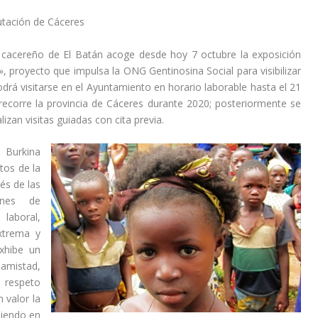
utación de Cáceres
o cacereño de El Batán acoge desde hoy 7 octubre la exposición
, proyecto que impulsa la ONG Gentinosina Social para visibilizar
odrá visitarse en el Ayuntamiento en horario laborable hasta el 21
 recorre la provincia de Cáceres durante 2020; posteriormente se
izan visitas guiadas con cita previa.
 Burkina
tos de la
vés de las
iones de
aboral,
xtrema y
xhibe un
 amistad,
y respeto
 valor la
niendo en