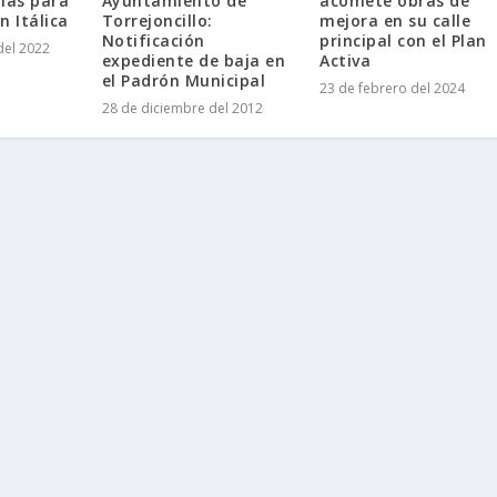
Ayuntamiento de
más para
acomete obras de
Torrejoncillo:
n Itálica
mejora en su calle
Notificación
principal con el Plan
del 2022
expediente de baja en
Activa
el Padrón Municipal
23 de febrero del 2024
28 de diciembre del 2012