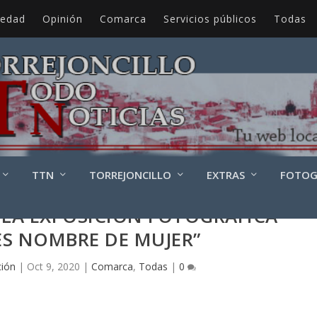
iedad
Opinión
Comarca
Servicios públicos
Todas
TTN
TORREJONCILLO
EXTRAS
FOTOG
 LA EXPOSICIÓN FOTOGRÁFICA
ES NOMBRE DE MUJER”
ción
|
Oct 9, 2020
|
Comarca
,
Todas
|
0