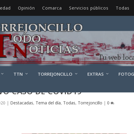
iedad
Opinión
Comarca
Servicios públicos
Todas
TTN
TORREJONCILLO
EXTRAS
FOTOG
VO CASO DE COVID19
020
|
Destacadas
,
Tema del día
,
Todas
,
Torrejoncillo
|
0