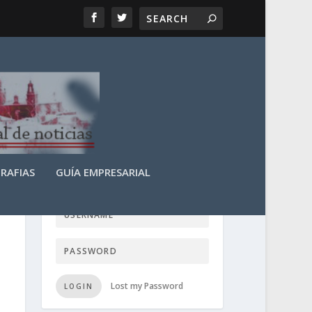
RAFIAS
GUÍA EMPRESARIAL
LOGIN USER TTN
Lost my Password
LOGIN