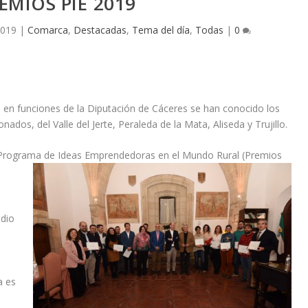
EMIOS PIE´2019
2019
|
Comarca
,
Destacadas
,
Tema del día
,
Todas
|
0
e en funciones de la Diputación de Cáceres se han conocido los
os, del Valle del Jerte, Peraleda de la Mata, Aliseda y Trujillo.
el Programa de Ideas Emprendedoras en el Mundo Rural
(Premios
dio
a es