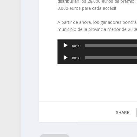
distribuirán los 28.000 euros de premio,
3.000 euros para cada accésit.
A partir de ahora, los ganadores pondr
municipio de la provincia menor de 20.0
Reproductor
00:00
de
Reproductor
audio
00:00
de
audio
SHARE: