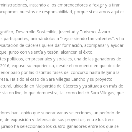
ministraciones, instando a los emprendedores a “exigir y a tirar
e ocupamos puestos de responsabilidad, porque si estamos aquí es
ráfico, Desarrollo Sostenible, Juventud y Turismo, Álvaro
os participantes, animándolos a “seguir siendo tan valientes”, y ha
Diputación de Cáceres quiere dar formación, acompañar y ayudar
ue, junto con valentía y tesón, alcancen el éxito.
ntes políticos, empresariales y sociales, una de las ganadoras de
 2016, expuso su experiencia, desde el momento en que decide
rior paso por las distintas fases del concurso hasta llegar a la
esa. Ha sido el caso de Sara Villegas Lancho y su proyecto
ural, ubicada en Malpartida de Cáceres y ya situada en más de
 vía on line, lo que demuestra, tal como indicó Sara Villegas, que
dores han tenido que superar varias selecciones, un período de
, de exposición y defensa de sus proyectos, entre los trece
l jurado ha seleccionado los cuatro ganadores entre los que se