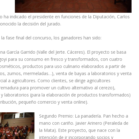
 ha indicado el presidente en funciones de la Diputación, Carlos
onocido la decisión del jurado.
la fase final del concurso, los ganadores han sido:
a García Garrido (Valle del Jerte. Cáceres). El proyecto se basa
e goyi para su consumo en fresco y transformados, con cuatro
osméticos, productos para uso culinario elaborados a partir de
ados, zumos, mermeladas…), venta de bayas a laboratorios y venta
ial a agricultores. Como clientes, se dirige agricultores
tremadura para promover un cultivo alternativo al cerezo),
 y laboratorios (para la elaboración de productos transformados)
ribución, pequeño comercio y venta online).
Segundo Premio: La panadería. Pan hecho a
mano con cariño. Javier Arinero (Peraleda de
la Mata). Este proyecto, que nace con la
intención de ir incorporando socios y