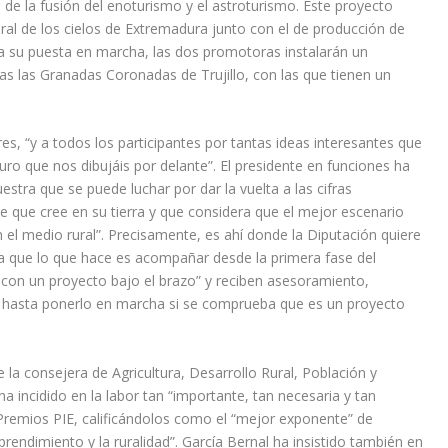
 de la fusión del enoturismo y el astroturismo. Este proyecto
ural de los cielos de Extremadura junto con el de producción de
 su puesta en marcha, las dos promotoras instalarán un
s las Granadas Coronadas de Trujillo, con las que tienen un
res, “y a todos los participantes por tantas ideas interesantes que
ro que nos dibujáis por delante”. El presidente en funciones ha
stra que se puede luchar por dar la vuelta a las cifras
 que cree en su tierra y que considera que el mejor escenario
el medio rural”. Precisamente, es ahí donde la Diputación quiere
ya que lo que hace es acompañar desde la primera fase del
n con un proyecto bajo el brazo” y reciben asesoramiento,
hasta ponerlo en marcha si se comprueba que es un proyecto
a consejera de Agricultura, Desarrollo Rural, Población y
ha incidido en la labor tan “importante, tan necesaria y tan
Premios PIE, calificándolos como el “mejor exponente” de
prendimiento y la ruralidad”. García Bernal ha insistido también en