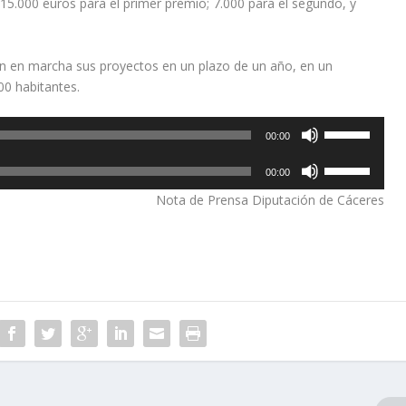
 15.000 euros para el primer premio; 7.000 para el segundo, y
án en marcha sus proyectos en un plazo de un año, en un
00 habitantes.
U
00:00
t
U
i
00:00
t
l
Nota de Prensa Diputación de Cáceres
i
i
l
z
i
a
z
l
a
a
l
s
a
t
s
e
t
c
e
l