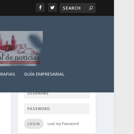
RAFIAS
GUÍA EMPRESARIAL
LOGIN USER TTN
Lost my Password
LOGIN