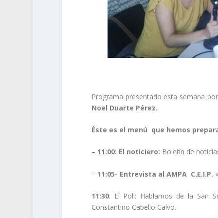
Programa presentado esta semana po
Noel Duarte Pérez.
Éste es el menú que hemos prepara
–
11:00:
El noticiero:
Boletín de notici
–
11:05-
Entrevista al AMPA C.E.I.P.
«
11:30
:
El Poli:
Hablamos de la
San Si
Constantino Cabello Calvo.