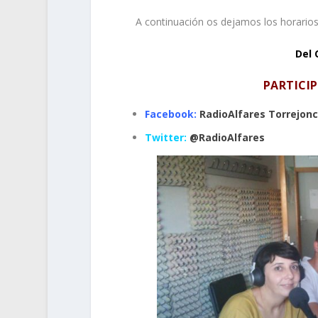
.
A continuación os dejamos los horarios
Del 
PARTICI
Facebook:
RadioAlfares Torrejonci
Twitter:
@RadioAlfares