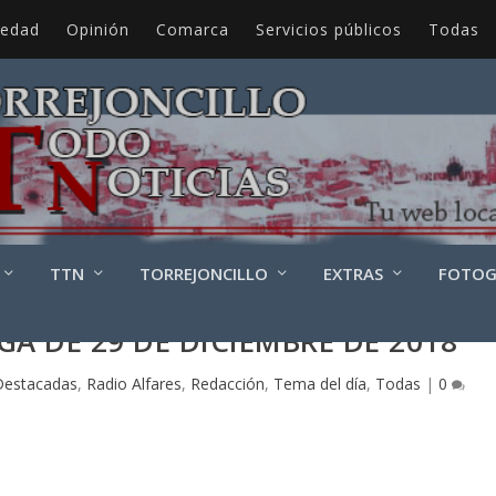
iedad
Opinión
Comarca
Servicios públicos
Todas
TTN
TORREJONCILLO
EXTRAS
FOTOG
GA DE 29 DE DICIEMBRE DE 2018
Destacadas
,
Radio Alfares
,
Redacción
,
Tema del día
,
Todas
|
0