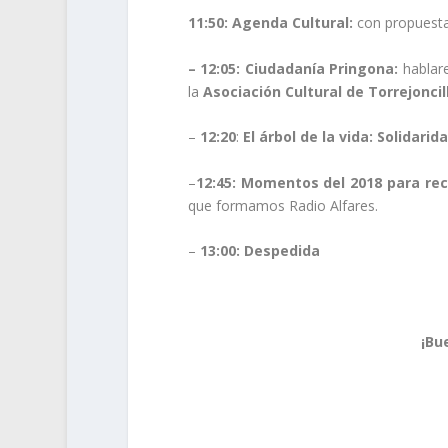
11:50:
Agenda Cultural:
con propuestas
– 12:05:
Ciudadanía Pringona:
hablar
la
Asociación Cultural de Torrejoncil
–
12:20
:
El árbol de la vida: Solidarid
–
12:45: Momentos del 2018
para rec
que formamos Radio Alfares.
–
13:00: Despedida
¡Bu