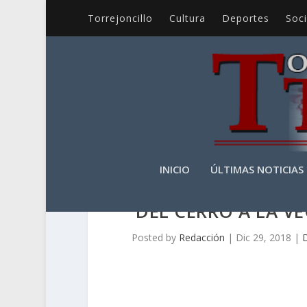
Torrejoncillo
Cultura
Deportes
Soc
INICIO
ÚLTIMAS NOTICIAS
DEL CERRO A LA VE
Posted by
Redacción
|
Dic 29, 2018
|