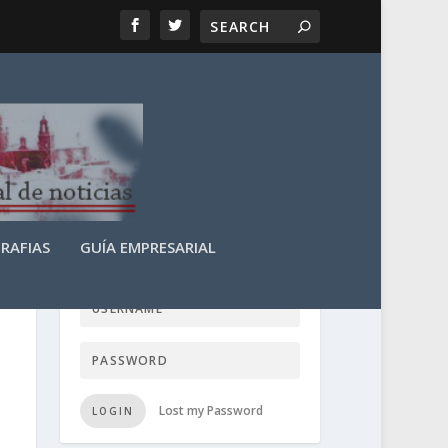
RAFIAS
GUÍA EMPRESARIAL
LOGIN USER TTN
Lost my Password
LOGIN