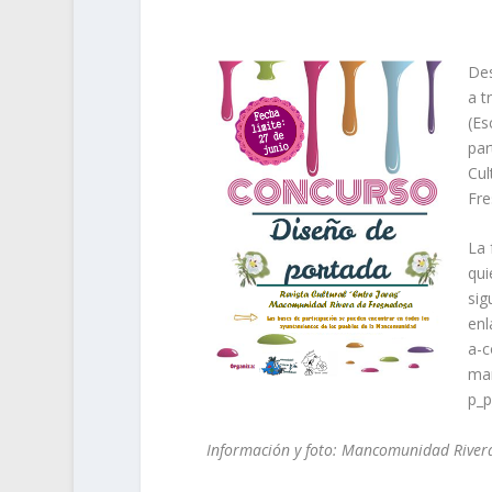
Des
a t
(Es
par
Cul
Fre
La 
qui
sig
enl
a-c
man
p_
Información y foto: Mancomunidad River