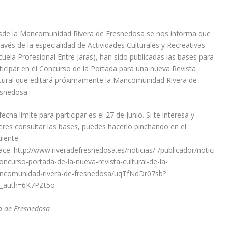
de la Mancomunidad Rivera de Fresnedosa se nos informa que
ravés de la especialidad de Actividades Culturales y Recreativas
cuela Profesional Entre Jaras), han sido publicadas las bases para
ticipar en el Concurso de la Portada para una nueva Revista
tural que editará próximamente la Mancomunidad Rivera de
snedosa.
fecha límite para participar es el 27 de Junio. Si te interesa y
eres consultar las bases, puedes hacerlo pinchando en el
uiente
ace: http://www.riveradefresnedosa.es/noticias/-/publicador/notici
oncurso-portada-de-la-nueva-revista-cultural-de-la-
comunidad-rivera-de-fresnedosa/uqTfNdDr07sb?
p_auth=6K7PZt5o
a de Fresnedosa