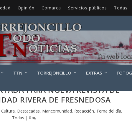
iedad
Opinión
Comarca
Servicios públicos
Todas
TTN
TORREJONCILLO
EXTRAS
FOTOG
TADA PARA NUEVA REVISTA DE
DAD RIVERA DE FRESNEDOSA
|
Cultura
,
Destacadas
,
Mancomunidad
,
Redacción
,
Tema del día
,
Todas
|
0