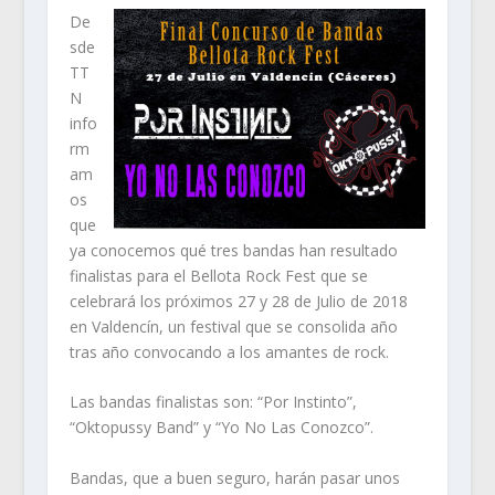
De
sde
TT
N
info
rm
am
os
que
ya conocemos qué tres bandas han resultado
finalistas para el Bellota Rock Fest que se
celebrará los próximos 27 y 28 de Julio de 2018
en Valdencín, un festival que se consolida año
tras año convocando a los amantes de rock.
Las bandas finalistas son: “Por Instinto”,
“Oktopussy Band” y “Yo No Las Conozco”.
Bandas, que a buen seguro, harán pasar unos