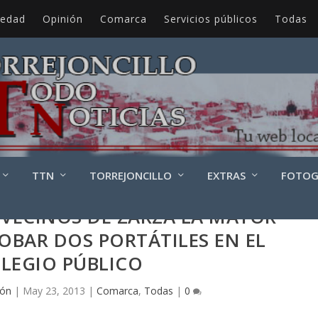
iedad
Opinión
Comarca
Servicios públicos
Todas
TTN
TORREJONCILLO
EXTRAS
FOTOG
 VECINOS DE ZARZA LA MAYOR
OBAR DOS PORTÁTILES EN EL
LEGIO PÚBLICO
ión
|
May 23, 2013
|
Comarca
,
Todas
|
0