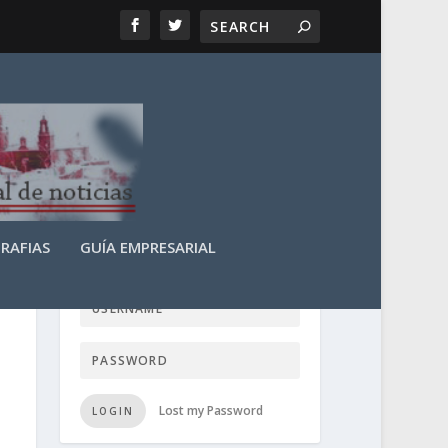
RAFIAS
GUÍA EMPRESARIAL
LOGIN USER TTN
Lost my Password
LOGIN