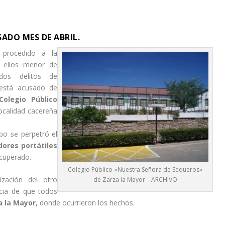
ADO MES DE ABRIL.
procedido a la
e ellos menor de
dos delitos de
está acusado de
olegio Público
localidad cacereña
obo se perpetró el
ores portátiles
ecuperado.
Colegio Público «Nuestra Señora de Sequeros»
ización del otro
de Zarza la Mayor – ARCHIVO
ncia de que todos
 la Mayor,
donde ocurrieron los hechos.