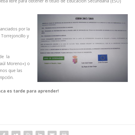
ba libre para obtener el título de Educación Secundaria (ESO)
.
nanciados por la
Torrejoncillo y
de la
Raúl Moreno») o
mos que las
ripción.
ca es tarde para aprender!