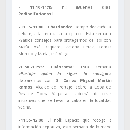
– 11:10-11:15 h.: ¡Buenos días,
Radioalfarianos!
–
11:15-11:40:
Cherriando:
Tiempo dedicado al
debate, a la tertulia, a la opinión…Esta semana:
«Sabios consejos para protegernos del sol con:
María José Baquero, Victoria Pérez, Tomás
Moreno y María José Vergel.
-11:40-11:55: Cuéntame:
Esta semana:
«Portaje: quien la sigue, la consigue»
Hablaremos con
D. Carlos Miguel Martín
Ramos
, Alcalde de Portaje, sobre la Copa del
Rey de Doma Vaquera , además de otras
iniciativas que se llevan a cabo en la localidad
vecina.
–
11:55-12:00: El Poli
: Espacio que recoge la
información deportiva, esta semana de la mano