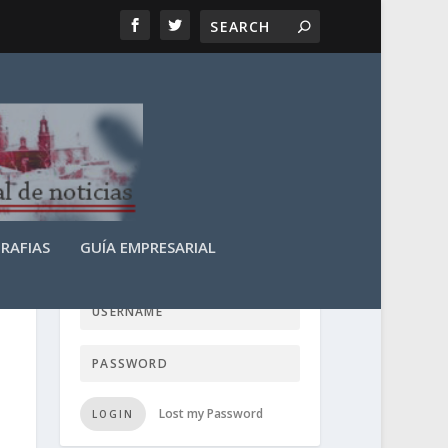
RAFIAS
GUÍA EMPRESARIAL
LOGIN USER TTN
Lost my Password
LOGIN