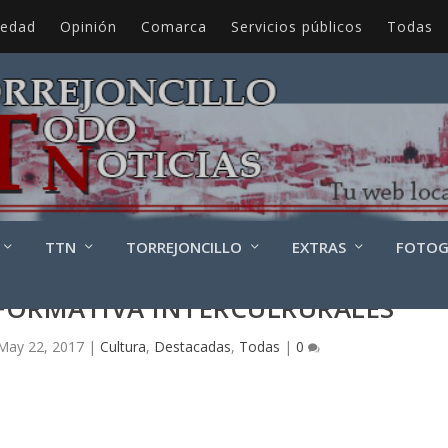
iedad
Opinión
Comarca
Servicios públicos
Todas
TTN
TORREJONCILLO
EXTRAS
FOTOG
 FORMATIVA INTERCULRURALES
May 22, 2017
|
Cultura
,
Destacadas
,
Todas
|
0