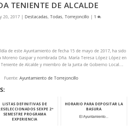
DA TENIENTE DE ALCALDE
 20, 2017
|
Destacadas
,
Todas
,
Torrejoncillo
|
1
aldía de este Ayuntamiento de fecha 15 de mayo de 2017, ha sido
a Moreno Gaspar y nombrada Dña. María Teresa López López en
 Teniente de Alcalde y miembro de la Junta de Gobierno Local….
Fuente:
Ayuntamiento de Torrejoncillo
S:
LISTAS DEFINITIVAS DE
HORARIO PARA DEPOSITAR LA
RESELECCIONADOS SEXPE 2º
BASURA
SEMESTRE PROGRAMA
El Ayuntamiento...
EXPERIENCIA
Listas definiti...