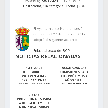
Posted by
Redacción
|
Feb 7, 2017
|
Destacadas
,
Sin categoría
,
Todas
|
0
El Ayuntamiento Pleno en sesión
celebrada el 27 de enero de 2017
adoptó el siguiente acuerdo:
Enlace al texto del BOP
NOTICIAS RELACIONADAS:
HOY, 27 DE
ASIGNADAS LAS
DICIEMBRE, SE
COMISIONES PARA
VUELVEN A DAR
LOS PRÓXIMOS 4
EXPLICACIONES
AÑOS EN EL
SOBRE LOS RECIBOS
AYUNTAMIENTO
DUPLICADOS DE LA
LOCAL
DEPURADORA
LISTAS
El pasado 24 de...
PROVISIONALES PARA
Nota informat...
LA BOLSA DE EMPLEO
MUNICIPAL, OBRAS