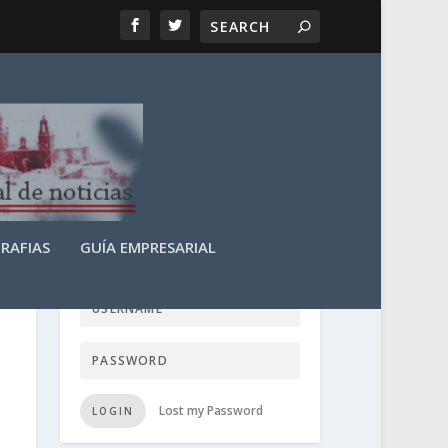
RAFIAS
GUÍA EMPRESARIAL
LOGIN USER TTN
Lost my Password
LOGIN