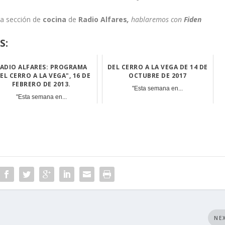
a sección de
cocina
de
Radio Alfares
,
hablaremos con
Fiden
S:
ADIO ALFARES: PROGRAMA
DEL CERRO A LA VEGA DE 14 DE
EL CERRO A LA VEGA", 16 DE
OCTUBRE DE 2017
FEBRERO DE 2013.
"Esta semana en...
"Esta semana en...
NE