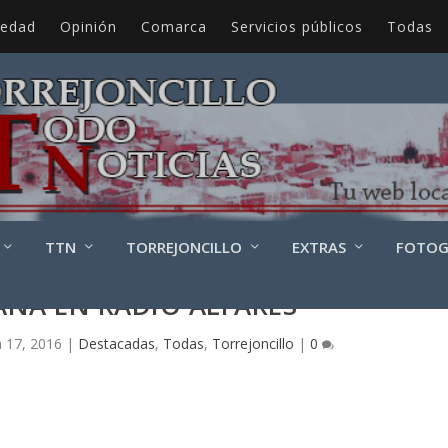
iedad
Opinión
Comarca
Servicios públicos
Todas
TTN
TORREJONCILLO
EXTRAS
FOTOG
ANA EN RADIO ALFARES
n 17, 2016
|
Destacadas
,
Todas
,
Torrejoncillo
|
0