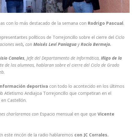
cias con lo más destacado de la semana con
Rodrigo Pascual
.
representantes políticos de Torrejoncillo sobre el cierre del
Ciclo
caciones web
,
con
Moisés Leví Paniagua
y
Rocío Bermejo.
isio Canales
, Jefe del Departamento de Informática,
Iñigo de la
te de los alumnos, hablaran sobre el cierre del Ciclo de Grado
eb.
nformación
deportiva
con todo lo acontecido en los últimos
Club Atletismo Andiajoa Torrejoncillo que competiran en el
en Castellón.
mes charlaremos con
Espacio mensual en que que
Vicente
En este rincón de la radio hablaremos
con JC Corrales.