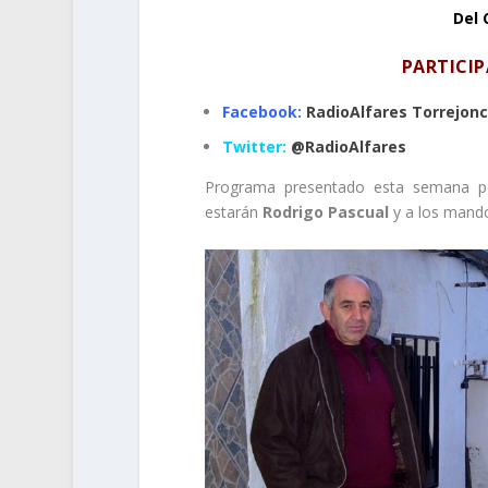
Del 
PARTICI
Facebook:
RadioAlfares Torrejonci
Twitter:
@RadioAlfares
Programa presentado esta semana 
estarán
Rodrigo Pascual
y a los mando