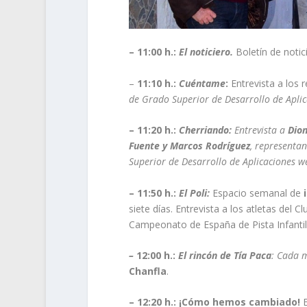
– 11:00 h.:
El noticiero.
Boletín de noti
–
11:10 h.:
Cuéntame
:
Entrevista a los 
de Grado Superior de Desarrollo de Apli
– 11:20 h.:
Cherriando:
Entrevista a
Dion
Fuente y Marcos Rodríguez
, representan
Superior de Desarrollo de Aplicaciones w
– 11:50 h.:
El Poli:
Espacio semanal de
i
siete días. Entrevista a los atletas del 
Campeonato de España de Pista Infantil 
–
12:00 h.:
El rincón de Tía Paca
: Cada 
Chanfla
.
– 12:20 h.: ¡Cómo hemos cambiado!