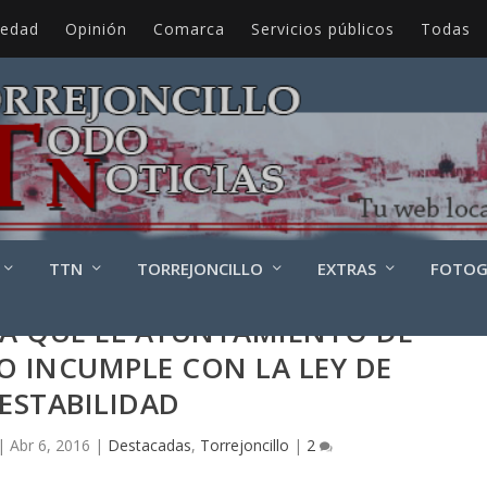
iedad
Opinión
Comarca
Servicios públicos
Todas
TTN
TORREJONCILLO
EXTRAS
FOTOG
MA QUE EL AYUNTAMIENTO DE
O INCUMPLE CON LA LEY DE
ESTABILIDAD
|
Abr 6, 2016
|
Destacadas
,
Torrejoncillo
|
2