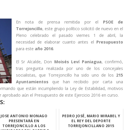
En nota de prensa remitida por el
PSOE de
Torrejoncillo
, este grupo político solicitó de nuevo en el
Pleno celebrado el pasado viernes 1 de abril, la
necesidad de elaborar cuanto antes el
Presupuesto
para este
año 2016
.
El Sr Alcalde, Don
Moisés Leví Paniagua
, confirmó,
tras pregunta realizada por uno de los concejales
socialistas, que Torrejoncillo ha sido uno de los
215
Ayuntamientos
que han recibido por carta una
formando que están incumpliendo la Ley de Estabilidad, motivos
er aprobado aún el Presupuesto de este Ejercicio 2016 en curso.
S:
JOSE ANTONIO MONAGO
PEDRO JOSÉ, MARIO MIRABEL Y
PRESENTARÁ EN
EL REY DEL DEPORTE
TORREJONCILLO A LOS
TORREJONCILLANO 2015