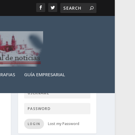
RAFIAS
GUÍA EMPRESARIAL
LOGIN USER TTN
Lost my Password
LOGIN