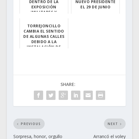
DENTRO DE LA
NUEVO PRESIDENTE
EXPOSICIÓN
EL 29 DE JUNIO
'MILITARES Y
La asociación m...
ARTISTAS'
TORREJONCILLO
Una fotografía ...
CAMBIA EL SENTIDO
DE ALGUNAS CALLES
DEBIDO A LA
INSTALACIÓN DE
TERRAZAS
Las permutas se...
SHARE:
PREVIOUS
NEXT
Sorpresa, honor, orgullo
Arrancó el voley