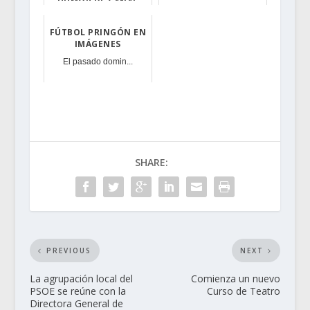
HUMOR DE CANAL
El próximo vi...
EXTREMADURA
FÚTBOL PRINGÓN EN
La Asociación C...
IMÁGENES
El pasado domin...
SHARE:
PREVIOUS
NEXT
La agrupación local del
Comienza un nuevo
PSOE se reúne con la
Curso de Teatro
Directora General de