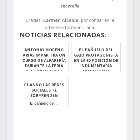
cacereña
Gracias,
Carmen Alcaide,
por confiar en la
artesanía torrejoncillana.
NOTICIAS RELACIONADAS:
ANTONIO MORENO
EL PAÑUELO DEL
ARIAS IMPARTIRÁ UN
GAJO PROTAGONISTA
CURSO DE ALFARERÍA
EN LA EXPOSICIÓN DE
DURANTE LA FERIA
INDUMENTARIA
DEL CABALLO Y LA
TRADICIONAL
ARTESANÍA
Durante la segu...
CUANDO LAS REDES
Tendrá lugar de...
SOCIALES TE
SORPRENDEN
El pañuelo del ...