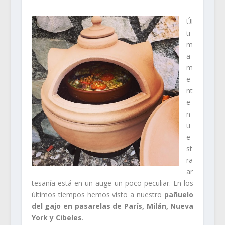
Úl
ti
m
a
m
e
nt
e
n
u
e
st
ra
ar
tesanía está en un auge un poco peculiar. En los
últimos tiempos hemos visto a nuestro
pañuelo
del gajo en pasarelas de
París, Milán, Nueva
York y Cibeles
.