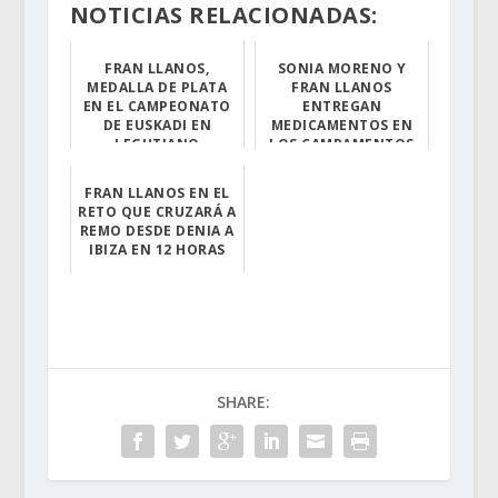
NOTICIAS RELACIONADAS:
FRAN LLANOS,
SONIA MORENO Y
MEDALLA DE PLATA
FRAN LLANOS
EN EL CAMPEONATO
ENTREGAN
DE EUSKADI EN
MEDICAMENTOS EN
LEGUTIANO
LOS CAMPAMENTOS
SAHARAUIS
Ha pasado de co...
FRAN LLANOS EN EL
El pasado viern...
RETO QUE CRUZARÁ A
REMO DESDE DENIA A
IBIZA EN 12 HORAS
La idea es senc...
SHARE: