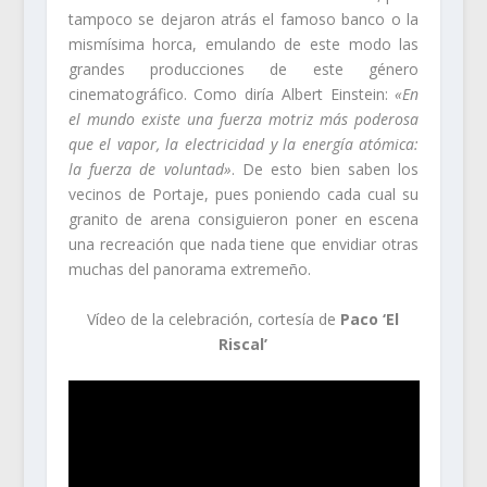
tampoco se dejaron atrás el famoso banco o la
mismísima horca, emulando de este modo las
grandes producciones de este género
cinematográfico. Como diría Albert Einstein:
«En
el mundo existe una fuerza motriz más poderosa
que el vapor, la electricidad y la energía atómica:
la fuerza de voluntad»
. De esto bien saben los
vecinos de Portaje, pues poniendo cada cual su
granito de arena consiguieron poner en escena
una recreación que nada tiene que envidiar otras
muchas del panorama extremeño.
Vídeo de la celebración, cortesía de
Paco ‘El
Riscal’