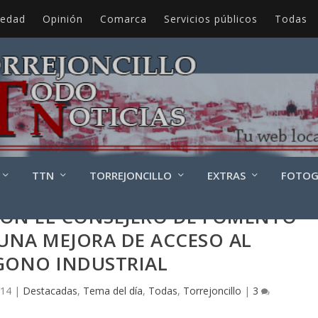
iedad
Opinión
Comarca
Servicios públicos
Todas
TTN
TORREJONCILLO
EXTRAS
FOTOG
CON EL CONSEJERO DE FOMENTO
 UNA MEJORA DE ACCESO AL
GONO INDUSTRIAL
014
|
Destacadas
,
Tema del día
,
Todas
,
Torrejoncillo
|
3