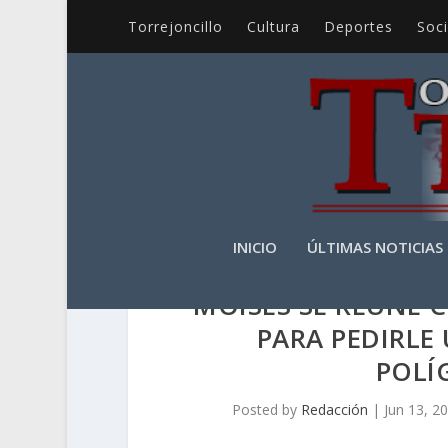
Torrejoncillo
Cultura
Deportes
Soc
INICIO
ÚLTIMAS NOTICIAS
MOISÉS SE REUNE 
PARA PEDIRLE
POLÍ
Posted by
Redacción
|
Jun 13, 2