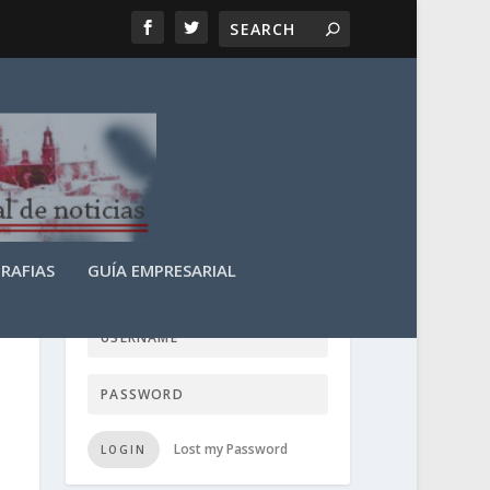
RAFIAS
GUÍA EMPRESARIAL
LOGIN USER TTN
Lost my Password
LOGIN