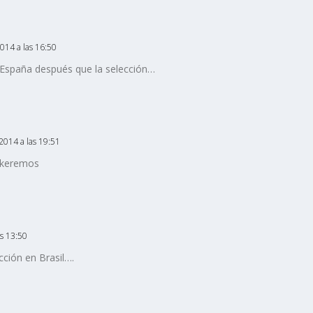
2014 a las 16:50
a España después que la selección…
 2014 a las 19:51
o keremos
as 13:50
cción en Brasil….