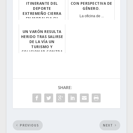
ITINERANTE DEL
CON PERSPECTIVA DE
DEPORTE
GÉNERO.
EXTREMEÑO CIERRA
La oficina de ...
EN MORALEJA SU
GIRA POR LOS
CENTROS ESCOLARES
UN VARÓN RESULTA
DE LA...
HERIDO TRAS SALIRSE
Fuente: Regiónd...
DE LA VÍA UN
TURISMO Y
COLISIONAR CONTRA
UNA VIVIENDA EN
ACEHÚC...
Un varón de 26 ...
SHARE:
PREVIOUS
NEXT