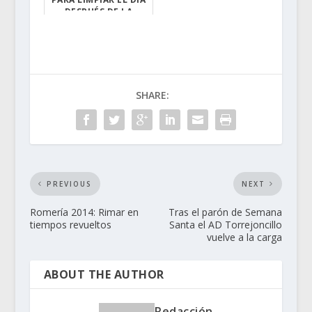
DESPUÉS DE LA
ROMERIA Y ROMERÍA
C...
La Directiva ...
SHARE:
PREVIOUS
NEXT
Romería 2014: Rimar en
Tras el parón de Semana
tiempos revueltos
Santa el AD Torrejoncillo
vuelve a la carga
ABOUT THE AUTHOR
Redacción