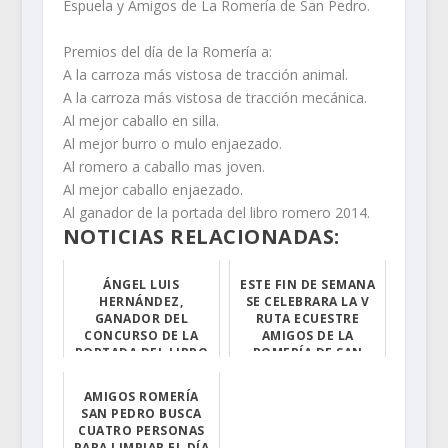
Espuela y Amigos de La Romería de San Pedro.
Premios del día de la Romería a:
A la carroza más vistosa de tracción animal.
A la carroza más vistosa de tracción mecánica.
Al mejor caballo en silla.
Al mejor burro o mulo enjaezado.
Al romero a caballo mas joven.
Al mejor caballo enjaezado.
Al ganador de la portada del libro romero 2014.
NOTICIAS RELACIONADAS:
ÁNGEL LUIS
ESTE FIN DE SEMANA
HERNÁNDEZ,
SE CELEBRARA LA V
GANADOR DEL
RUTA ECUESTRE
CONCURSO DE LA
AMIGOS DE LA
PORTADA DEL LIBRO
ROMERÍA DE SAN
DE SAN PEDRO 2014
PEDRO
AMIGOS ROMERÍA
La noche del pa...
Este fin de sem...
SAN PEDRO BUSCA
CUATRO PERSONAS
PARA LIMPIAR EL DÍA