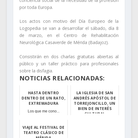
conciencia social de la necesidad de la profesión
por toda Europa.
Los actos con motivo del Día Europeo de la
Logopedia se van a desarrollar el sábado, día 8
de marzo, en el Centro de Rehabilitación
Neurológica Casaverde de Mérida (Badajoz).
Consistirán en dos charlas gratuitas abiertas al
público y un taller práctico para profesionales
sobre la disfagia.
NOTICIAS RELACIONADAS:
HASTA DENTRO
LA IGLESIA DE SAN
DENTRO DE UN RATO,
ANDRÉS APÓSTOL DE
EXTREMADURA
TORREJONCILLO, UN
BIEN DE INTERÉS
Los que me cono...
CULTURAL
La Consejería d...
VIAJE AL FESTIVAL DE
TEATRO CLÁSICO DE
MÉRIDA