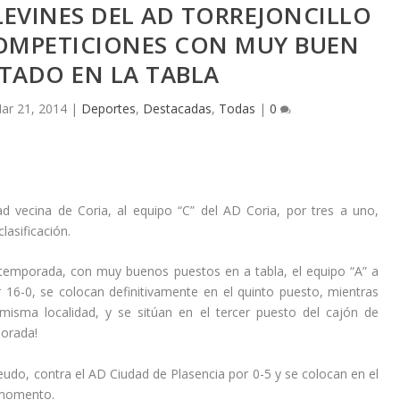
LEVINES DEL AD TORREJONCILLO
OMPETICIONES CON MUY BUEN
TADO EN LA TABLA
ar 21, 2014
|
Deportes
,
Destacadas
,
Todas
|
0
d vecina de Coria, al equipo “C” del AD Coria, por tres a uno,
lasificación.
la temporada, con muy buenos puestos en a tabla, el equipo “A” a
6-0, se colocan definitivamente en el quinto puesto, mientras
misma localidad, y se sitúan en el tercer puesto del cajón de
orada!
feudo, contra el AD Ciudad de Plasencia por 0-5 y se colocan en el
l momento.