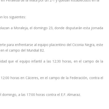
ó en Peraleda de la Mata por un 2-1 y quedan establecidos en la
n los siguientes:
plazan a Moraleja, el domingo 23, donde disputarán esta jornada
l Jerte para enfrentarse al equipo placentino del Ciconia Negra, este
 en el campo del Mundial 82.
dad que el equipo infantil a las 12:30 horas, en el campo de la
s 12:00 horas en Cáceres, en el campo de la Federación, contra el
el domingo, a las 17:00 horas contra el E.F. Almaraz.