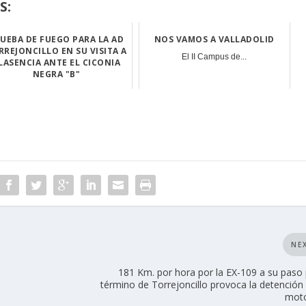
S:
UEBA DE FUEGO PARA LA AD
NOS VAMOS A VALLADOLID
RREJONCILLO EN SU VISITA A
El II Campus de...
LASENCIA ANTE EL CICONIA
NEGRA "B"
Nuestro equipo ...
NE
181 Km. por hora por la EX-109 a su paso 
término de Torrejoncillo provoca la detención
moto