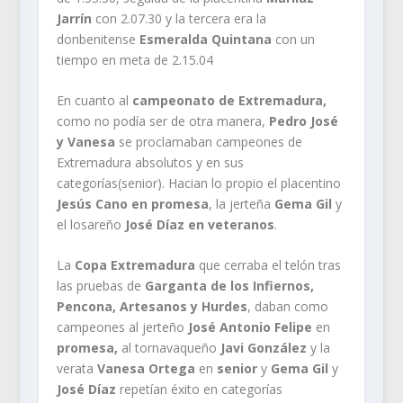
Jarrín
con 2.07.30 y la tercera era la
donbenitense
Esmeralda Quintana
con un
tiempo en meta de 2.15.04
En cuanto al
campeonato de Extremadura,
como no podía ser de otra manera,
Pedro José
y Vanesa
se proclamaban campeones de
Extremadura absolutos y en sus
categorías(senior). Hacian lo propio el placentino
Jesús Cano en promesa
, la jerteña
Gema Gil
y
el losareño
José Díaz en veteranos
.
La
Copa Extremadura
que cerraba el telón tras
las pruebas de
Garganta de los Infiernos,
Pencona, Artesanos y Hurdes
, daban como
campeones al jerteño
José Antonio Felipe
en
promesa,
al tornavaqueño
Javi González
y la
verata
Vanesa Ortega
en
senior
y
Gema Gil
y
José Díaz
repetían éxito en categorías