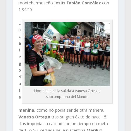
montehermoseño
Jesús Fabián González
con
1.34.20
E
n
c
a
t
e
g
o
rí
a
f
Homenaje en la salida a Vanesa Ortega,
subcampeona del Mundo
e
menina,
como no podía ser de otra manera,
Vanesa Ortega
tras su gran éxito de hace 15
días imponía su calidad con un tiempo en meta
de 1.55.50, seguida de la placentina
Mariluz