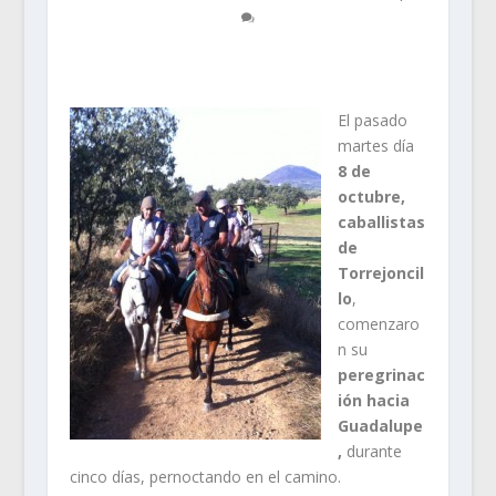
El pasado
martes día
8 de
octubre,
caballistas
de
Torrejoncil
lo
,
comenzaro
n su
peregrinac
ión hacia
Guadalupe
,
durante
cinco días, pernoctando en el camino.