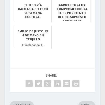
EL IESO VÍA
AGRICULTURA HA
DALMACIA CELEBRÓ
COMPROMETIDO YA
SU SEMANA
EL 82 POR CIENTO
CULTURAL
DEL PRESUPUESTO
ANUAL PARA
El centro torre...
CAMINOS RURALES
EMILIO DE JUSTO, EL
La Consejería d...
4 DE MAYO EN
TRUJILLO
El matador de T...
SHARE: