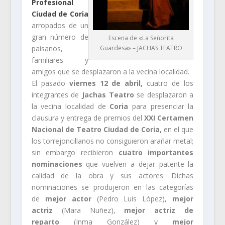
Profesional
Ciudad de Coria
arropados de un
gran número de
Escena de «La Señorita
Guardesa» – JACHAS TEATRO
paisanos,
familiares y
amigos que se desplazaron a la vecina localidad.
El pasado
viernes 12 de abril,
cuatro de los
integrantes de
Jachas Teatro
se desplazaron a
la vecina localidad de
Coria
para presenciar la
clausura y entrega de premios del
XXI Certamen
Nacional de Teatro
Ciudad de Coria
,
en el que
los torrejoncillanos no consiguieron arañar metal;
sin embargo recibieron
cuatro importantes
nominaciones
que vuelven a dejar patente la
calidad de la obra y sus actores. Dichas
nominaciones se produjeron en las categorías
de
mejor actor
(Pedro Luis López),
mejor
actriz
(Mara Nuñez),
mejor actriz de
reparto
(Inma González) y
mejor