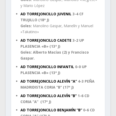
y Mario López
AD TORREJONCILLO JUVENIL
3-4 CF
TRUJILLO (18ª J)
Goles:
Manolino Gaspar, Manelín y Manuel
«Takatino»
AD TORREJONCILLO CADETE
3-2 UP
PLASENCIA «B» (13ª J)
Goles:
Alberto Macías (2) y Francisco
Gaspar.
AD TORREJONCILLO INFANTIL
0-0 UP
PLASENCIA «B» (13ª J)
AD TORREJONCILLO ALEVÍN “A”
4-3 PEÑA
MADRIDISTA CORIA “B” (17ª J)
AD TORREJONCILLO ALEVÍN “B”
1-6 CD
CORIA “A” (17ª J)
AD TORREJONCILLO BENJAMÍN “B”
0-6 CD
CORIA “A” (17ª J)