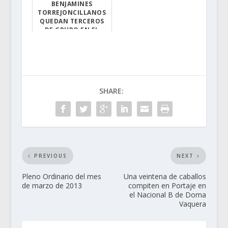
BENJAMINES
TORREJONCILLANOS
QUEDAN TERCEROS
DE GRUPO EN EL
CAMPEONATO DE
ESPAÑA DE FÚTBOL...
Terceros de su ...
SHARE:
PREVIOUS
NEXT
Pleno Ordinario del mes
Una veintena de caballos
de marzo de 2013
compiten en Portaje en
el Nacional B de Doma
Vaquera