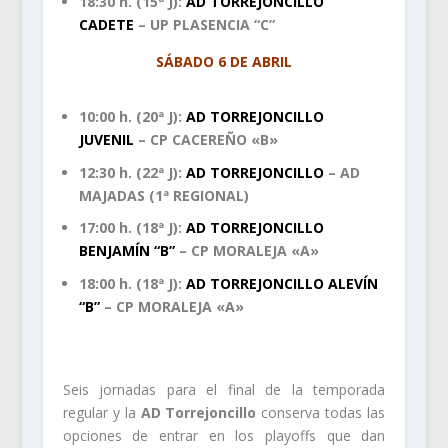
18:30 h. (15ª J):
AD TORREJONCILLO
CADETE
– UP PLASENCIA “C”
SÁBADO 6 DE ABRIL
10:00 h. (20ª J):
AD TORREJONCILLO
JUVENIL
– CP CACEREÑO «B»
12:30 h. (22ª J):
AD TORREJONCILLO
– AD
MAJADAS (1ª REGIONAL)
17:00 h. (18ª J):
AD TORREJONCILLO
BENJAMÍN “B”
– CP MORALEJA «A»
18:00 h. (18ª J):
AD TORREJONCILLO ALEVÍN
“B”
– CP MORALEJA «A»
.
Seis jornadas para el final de la temporada
regular y la
AD Torrejoncillo
conserva todas las
opciones de entrar en los playoffs que dan