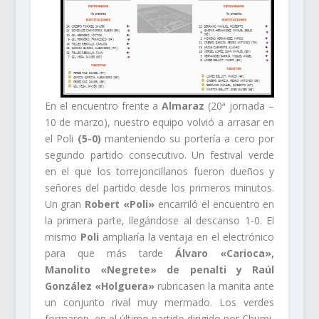
En el encuentro frente a
Almaraz
(20ª jornada –
10 de marzo), nuestro equipo volvió a arrasar en
el Poli
(5-0)
manteniendo su portería a cero por
segundo partido consecutivo. Un festival verde
en el que los torrejoncillanos fueron dueños y
señores del partido desde los primeros minutos.
Un gran
Robert «Poli»
encarriló el encuentro en
la primera parte, llegándose al descanso 1-0. El
mismo
Poli
ampliaría la ventaja en el electrónico
para que más tarde
Álvaro «Carioca»,
Manolito «Negrete» de penalti y Raúl
González «Holguera»
rubricasen la manita ante
un conjunto rival muy mermado. Los verdes
formaron, en el último partido dirigido por Chumi,