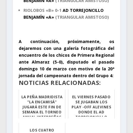
BENJAMÍN «A»
(TRIANGULAR AMISTOSO)
RIOLOBOS «B» 0-1
AD TORREJONCILLO
BENJAMÍN «A»
(TRIANGULAR AMISTOSO)
.
A continuación, próximamente, os
dejaremos con una galería fotográfica del
encuentro de los chicos de Primera Regional
ante Almaraz (5-0), disputado el pasado
domingo 10 de marzo con motivo de la 20ª
jornada del campeonato dentro del Grupo 4:
NOTICIAS RELACIONADAS:
LA PEÑA MADRIDISTA
EL VIERNES PASADO
"LA ENCAMISÁ"
SE JUGABAN LOS
JUGARÁ ESTE FIN DE
PLAY -OFF ALEVINES
SEMANA EL TORNEO
DONDE EL AD
ANUAL INTERPEÑAS
TORREJONCILLO
DE FÚTBOL BASE...
ESTABA INMERSO
Lo disputarán c...
LOS CUATRO
Con estos Play-...