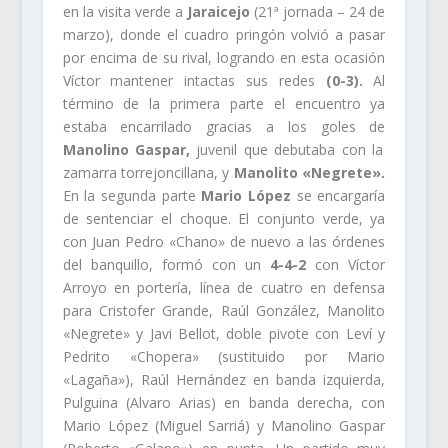
en la visita verde a
Jaraicejo
(21ª jornada – 24 de
marzo), donde el cuadro pringón volvió a pasar
por encima de su rival, logrando en esta ocasión
Víctor mantener intactas sus redes
(0-3).
Al
término de la primera parte el encuentro ya
estaba encarrilado gracias a los goles de
Manolino Gaspar,
juvenil que debutaba con la
zamarra torrejoncillana, y
Manolito «Negrete».
En la segunda parte
Mario López
se encargaría
de sentenciar el choque. El conjunto verde, ya
con Juan Pedro «Chano» de nuevo a las órdenes
del banquillo, formó con un
4-4-2
con Víctor
Arroyo en portería, línea de cuatro en defensa
para Cristofer Grande, Raúl González, Manolito
«Negrete» y Javi Bellot, doble pivote con Leví y
Pedrito «Chopera» (sustituido por Mario
«Lagaña»), Raúl Hernández en banda izquierda,
Pulguina (Alvaro Arias) en banda derecha, con
Mario López (Miguel Sarriá) y Manolino Gaspar