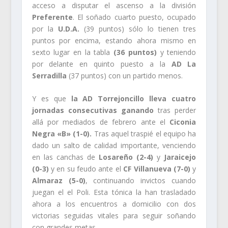
acceso a disputar el ascenso a la división
Preferente
. El soñado cuarto puesto, ocupado
por la
U.D.A.
(39 puntos) sólo lo tienen tres
puntos por encima, estando ahora mismo en
sexto lugar en la tabla
(36 puntos)
y teniendo
por delante en quinto puesto a la
AD La
Serradilla
(37 puntos) con un partido menos.
Y es que
la AD Torrejoncillo lleva cuatro
jornadas consecutivas ganando
tras perder
allá por mediados de febrero ante el
Ciconia
Negra «B» (1-0).
Tras aquel traspié el equipo ha
dado un salto de calidad importante, venciendo
en las canchas de
Losareño (2-4)
y
Jaraicejo
(0-3)
y en su feudo ante el
CF Villanueva (7-0)
y
Almaraz (5-0)
, continuando invictos cuando
juegan el el Poli. Esta tónica la han trasladado
ahora a los encuentros a domicilio con dos
victorias seguidas vitales para seguir soñando
con grandes metas.