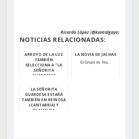
.
Ricardo López
(
@kantalgayo
)
NOTICIAS RELACIONADAS:
ARROYO DE LA LUZ
LA NOVIA DE JACHAS
TAMBIÉN
El Grupo de Tea...
SELECCIONA A "LA
SEÑORITA
GUARDESA"
La obra que tie...
LA SEÑORITA
GUARDESA ESTARÁ
TAMBIÉN EN REINOSA
(CANTABRIA) Y
PLASENCIA
Grandes noticia...