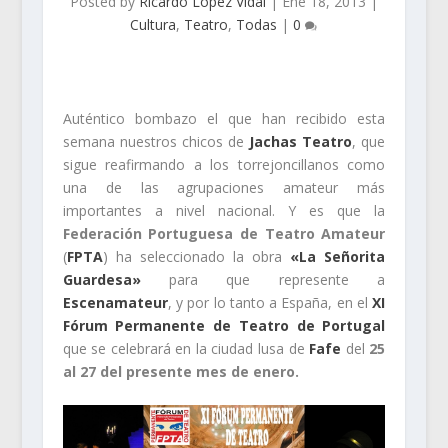
Posted by
Ricardo López Vidal
|
Ene 18, 2013
|
Cultura
,
Teatro
,
Todas
|
0
Auténtico bombazo el que han recibido esta
semana nuestros chicos de
Jachas Teatro
, que
sigue reafirmando a los torrejoncillanos como
una de las agrupaciones amateur más
importantes a nivel nacional. Y es que la
Federación Portuguesa de Teatro Amateur
(
FPTA
) ha seleccionado la obra
«La Señorita
Guardesa»
para que represente a
Escenamateur
, y por lo tanto a España, en el
XI
Fórum Permanente de Teatro de Portugal
que se celebrará en la ciudad lusa de
Fafe
del
25
al 27 del presente mes de enero.