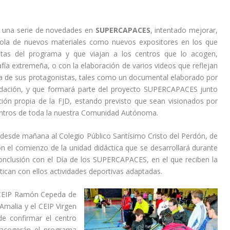
do una serie de novedades en
SUPERCAPACES
, intentado mejorar,
ndola de nuevos materiales como nuevos expositores en los que
stas del programa y que viajan a los centros que lo acogen,
afía extremeña, o con la elaboración de varios videos que reflejan
a de sus protagonistas, tales como un documental elaborado por
dación, y que formará parte del proyecto SUPERCAPACES junto
ión propia de la FJD, estando previsto que sean visionados por
ntros de toda la nuestra Comunidad Autónoma.
 desde mañana al Colegio Público Santísimo Cristo del Perdón, de
n el comienzo de la unidad didáctica que se desarrollará durante
onclusión con el Día de los SUPERCAPACES, en el que reciben la
ctican con ellos actividades deportivas adaptadas.
l CEIP Ramón Cepeda de
Amalia y el CEIP Virgen
e confirmar el centro
 acogerán el programa