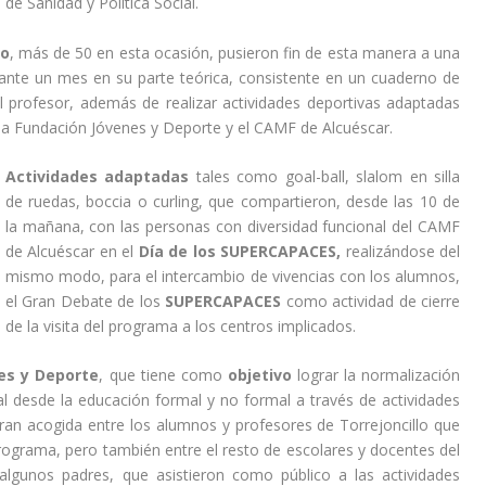
de Sanidad y Política Social.
lo
, más de 50 en esta ocasión, pusieron fin de esta manera a una
ante un mes en su parte teórica, consistente en un cuaderno de
 profesor, además de realizar actividades deportivas adaptadas
e la Fundación Jóvenes y Deporte y el CAMF de Alcuéscar.
Actividades adaptadas
tales como goal-ball, slalom en silla
de ruedas, boccia o curling, que compartieron, desde las 10 de
la mañana, con las personas con diversidad funcional del CAMF
de Alcuéscar en el
Día de los SUPERCAPACES,
realizándose del
mismo modo, para el intercambio de vivencias con los alumnos,
el Gran Debate de los
SUPERCAPACES
como actividad de cierre
de la visita del programa a los centros implicados.
es y Deporte
, que tiene como
objetivo
lograr la normalización
al desde la educación formal y no formal a través de actividades
gran acogida entre los alumnos y profesores de Torrejoncillo que
rograma, pero también entre el resto de escolares y docentes del
algunos padres, que asistieron como público a las actividades