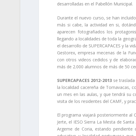
desarrolladas en el Pabellón Municipal.
Durante el nuevo curso, se han inclui
más si cabe, la actividad en si, dotá
aparecen fotografiados los protagoni
llegando a localidades de toda la geogr
el desarrollo de SUPERCAPACES y la vid
Gestorex, empresa mecenas de la Fun
con otros videos cedidos y de elaborac
más de 2.000 alumnos de más de 50 ce
SUPERCAPACES 2012-2013
se traslada
la localidad cacereña de Tornavacas, co
un mes en las aulas, y que tendrá su c
visita de los residentes del CAMF, y pra
El programa viajará posteriormente a
Jerte, el IESO Sierra La Mesta de Santa 
Argeme de Coria, estando pendiente d
educativo y localidad portuguesa que