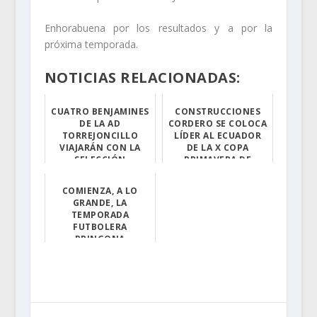
Enhorabuena por los resultados y a por la
próxima temporada.
NOTICIAS RELACIONADAS:
CUATRO BENJAMINES
CONSTRUCCIONES
DE LA AD
CORDERO SE COLOCA
TORREJONCILLO
LÍDER AL ECUADOR
VIAJARÁN CON LA
DE LA X COPA
SELECCIÓN
PRIMAVERA DE
EXTREMEÑA DE
FÚTBOL 7
FUTSAL AL
COMIENZA, A LO
Este fin de sem...
CAMPEONATO...
GRANDE, LA
Adrían Cuadrado...
TEMPORADA
FUTBOLERA
PRINGONA
El pasado viern...